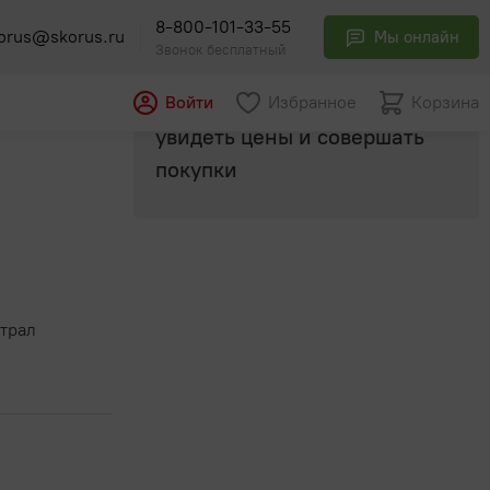
8-800-101-33-55
orus@skorus.ru
Мы онлайн
Звонок бесплатный
Авторизуйтесь
, чтобы
Войти
Избранное
Корзина
ний 90г
увидеть цены и совершать
покупки
трал