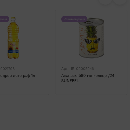
дуем
Рекомендуем
00021798
Арт. ЦБ-00005946
едрое лето раф 1л
Ананасы 580 мл кольцо /24
SUNFEEL