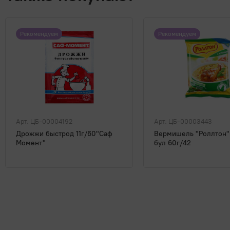
Рекомендуем
Рекомендуем
Арт. ЦБ-00004192
Арт. ЦБ-00003443
Дрожжи быстрод 11г/60"Саф
Вермишель "Роллтон"
Момент"
бул 60г/42