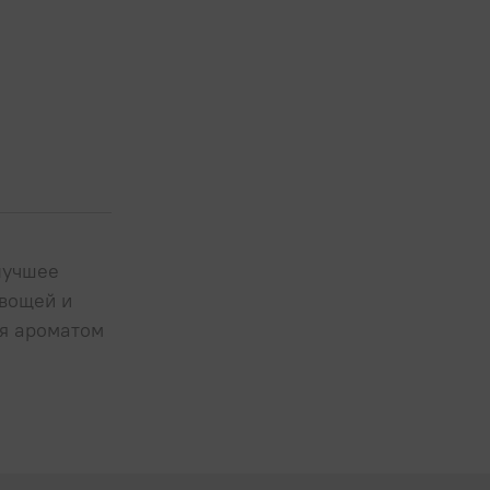
лучшее
овощей и
ся ароматом