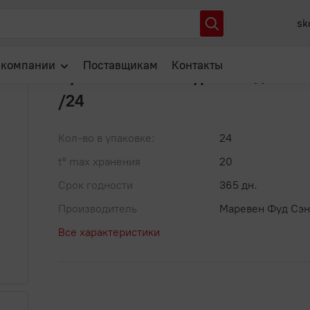
риготовления
Бульон Роллтон куриный домашний 90г /24
sk
Артикул: 00-00024758
В избранное
 компании
Поставщикам
Контакты
Бульон Роллтон куриный домаш
/24
О нас
Отзывы
Кол-во в упаковке:
24
Новости
t° max хранения
20
Популярные вопросы
Срок годности
365 дн.
Производитель
Маревен Фуд Сэн
Все характеристики