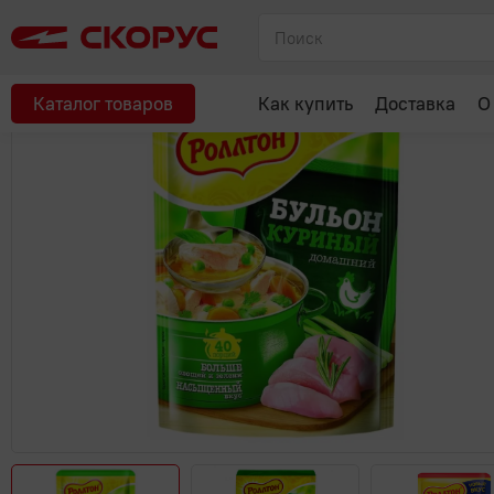
Главная
Макароны, крупы, мука, сахар
Продукты быстрого п
Рекомендуем
Каталог товаров
Как купить
Доставка
О