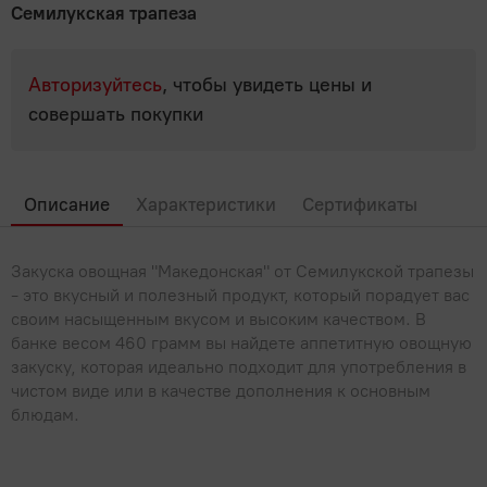
Популярные вопросы
Мясные деликатесы
Семилукская трапеза
Мясные консервы
Для выпечки, десертов, напитков
Молоко, сыр, яйца, растительные продукты
Полуфабрикаты
Паштеты
Овощные консервы
Крупы, бобовые
Фарш, полуфабрикаты из фарша
Авторизуйтесь
, чтобы увидеть цены и
Молоко
Мясо, птица
Сосиски, сардельки
Рыбные консервы
совершать покупки
Макароны, паста
Молочная продукция КМК
Холодец, шпик
Мясо
Овощи, Фрукты, Орехи
Фруктовые и ягодные консервы
Мука
Молочные напитки
Птица
Орехи, сухофрукты, семечки
Прочее
Продукты быстрого приготовления
Описание
Характеристики
Сертификаты
Растительные продукты
Субпродукты
Фрукты
Сахар, соль
Бытовая химия, товары для дома
Рыба, икра, морепродукты
Сгущенное молоко
Шашлык, барбекю
Закуска овощная "Македонская" от Семилукской трапезы
Хлопья, мюсли, отруби, сухие завтраки
Сливки
Икра
- это вкусный и полезный продукт, который порадует вас
Сладости
своим насыщенным вкусом и высоким качеством. В
Сливочное масло, маргарин
Крабовое мясо и палочки
банке весом 460 грамм вы найдете аппетитную овощную
Жвачки, драже
Соки, вода, напитки
Сметана
закуску, которая идеально подходит для употребления в
Морепродукты
Зефир, мармелад, пастила
чистом виде или в качестве дополнения к основным
Вода
Соусы, специи, масло, майонез
Сыры
Морская капуста, салаты
блюдам.
Карамель
Газированные напитки
Творог, йогурты, сырки
Майонез
Чай, кофе
Рыба
Конфеты
Квас