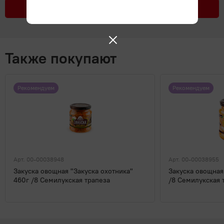
Подробнее
Также покупают
Рекомендуем
Рекомендуем
Арт. 00-00038948
Арт. 00-00038955
Закуска овощная "Закуска охотника"
Закуска овощная
460г /8 Семилукская трапеза
/8 Семилукская 