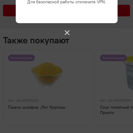
Для безопасной работы отключите VPN.
Подробнее
Также покупают
Рекомендуем
Рекомендуем
Арт. ЦБ-00003222
Арт. ЦБ-00005820
Пшено шлифов. /5кг Крупыш
Соус томатный п
Принто