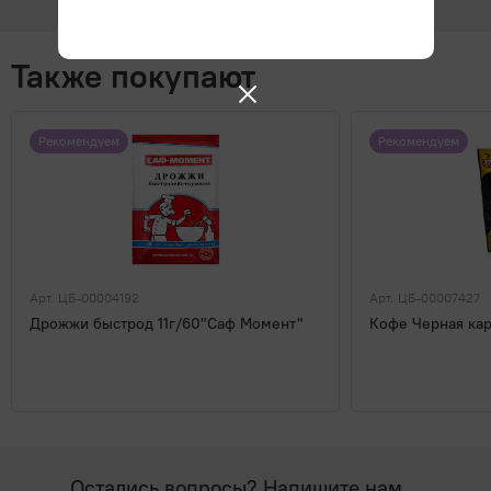
Также покупают
Рекомендуем
Рекомендуем
Арт. ЦБ-00004192
Арт. ЦБ-00007427
Дрожжи быстрод 11г/60"Саф Момент"
Кофе Черная карт
Остались вопросы? Напишите нам