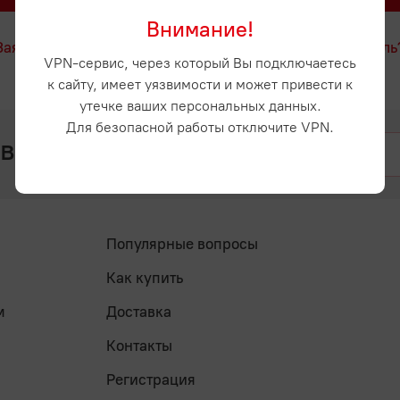
Внимание!
Заявка на регистрацию
Забыли пароль
VPN-сервис, через который Вы подключаетесь
к сайту, имеет уязвимости и может привести к
утечке ваших персональных данных.
Для безопасной работы отключите VPN.
 вопросы? Напишите нам
Популярные вопросы
Как купить
м
Доставка
Контакты
Регистрация