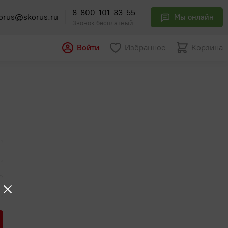
8-800-101-33-55
orus@skorus.ru
Мы онлайн
Звонок бесплатный
Войти
Избранное
Корзина