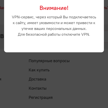
Внимание!
Заявка на регистрацию
Забыли пароль
VPN-сервис, через который Вы подключаетесь
к сайту, имеет уязвимости и может привести к
утечке ваших персональных данных.
 вопросы? Напишите нам
Для безопасной работы отключите VPN.
Популярные вопросы
Как купить
м
Доставка
Контакты
Регистрация