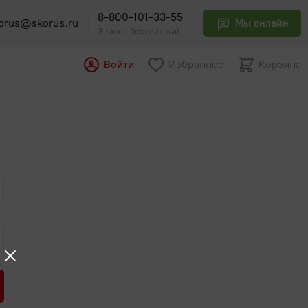
8-800-101-33-55
orus@skorus.ru
Мы онлайн
Звонок бесплатный
Войти
Избранное
Корзина