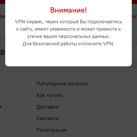
Внимание!
Заявка на регистрацию
Забыли пароль
VPN-сервис, через который Вы подключаетесь
к сайту, имеет уязвимости и может привести к
утечке ваших персональных данных.
Для безопасной работы отключите VPN.
 вопросы? Напишите нам
Популярные вопросы
Как купить
м
Доставка
Контакты
Регистрация