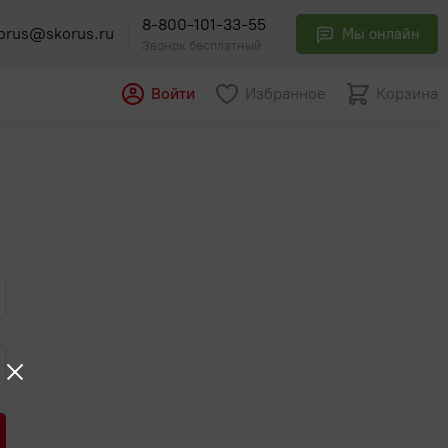
8-800-101-33-55
orus@skorus.ru
Мы онлайн
Звонок бесплатный
Войти
Избранное
Корзина