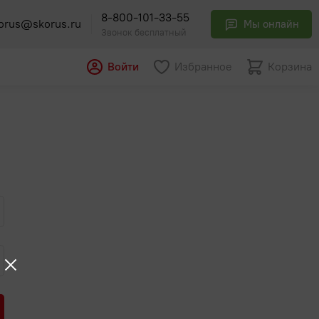
8-800-101-33-55
orus@skorus.ru
Мы онлайн
Звонок бесплатный
Войти
Избранное
Корзина