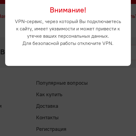
Внимание!
Заявка на регистрацию
Забыли пароль
VPN-сервис, через который Вы подключаетесь
к сайту, имеет уязвимости и может привести к
утечке ваших персональных данных.
Для безопасной работы отключите VPN.
 вопросы? Напишите нам
Популярные вопросы
Как купить
м
Доставка
Контакты
Регистрация