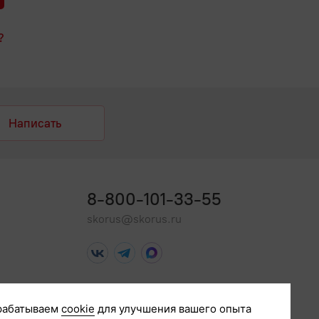
?
Написать
8-800-101-33-55
skorus@skorus.ru