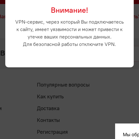
Внимание!
Заявка на регистрацию
Забыли пароль
VPN-сервис, через который Вы подключаетесь
к сайту, имеет уязвимости и может привести к
утечке ваших персональных данных.
Для безопасной работы отключите VPN.
 вопросы? Напишите нам
Популярные вопросы
Как купить
м
Доставка
Контакты
Регистрация