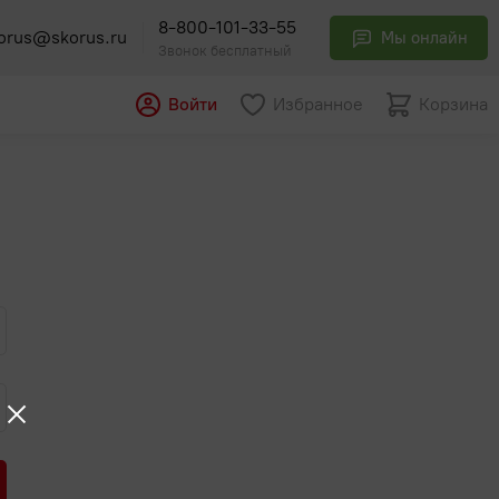
8-800-101-33-55
orus@skorus.ru
Мы онлайн
Звонок бесплатный
Войти
Избранное
Корзина