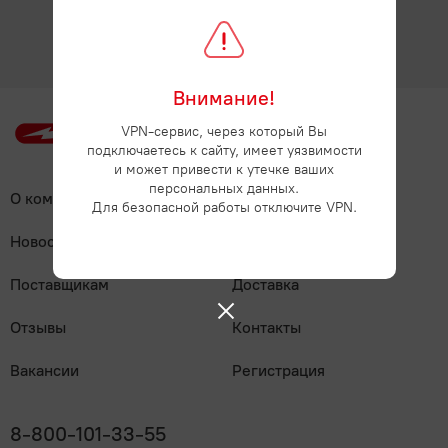
Популярные вопросы
Мясные деликатесы
Мясные консервы
Для выпечки, десертов, напитков
Молоко, сыр, яйца, растительные продукты
Полуфабрикаты
Написать
Паштеты
Овощные консервы
Крупы, бобовые
Фарш, полуфабрикаты из фарша
Молоко
Мясо, птица
Сосиски, сардельки
Рыбные консервы
Внимание!
Макароны, паста
Молочная продукция КМК
Холодец, шпик
Мясо
Овощи, Фрукты, Орехи
Фруктовые и ягодные консервы
VPN-сервис, через который Вы
Мука
подключаетесь к сайту, имеет уязвимости
Молочные напитки
Птица
и может привести к утечке ваших
Орехи, сухофрукты, семечки
Прочее
Продукты быстрого приготовления
персональных данных.
Растительные продукты
О компании
Популярные вопросы
Субпродукты
Для безопасной работы отключите VPN.
Фрукты
Сахар, соль
Бытовая химия, товары для дома
Рыба, икра, морепродукты
Сгущенное молоко
Шашлык, барбекю
Новости
Как купить
Хлопья, мюсли, отруби, сухие завтраки
Сливки
Икра
Сладости
Поставщикам
Доставка
Сливочное масло, маргарин
Крабовое мясо и палочки
Жвачки, драже
Соки, вода, напитки
Отзывы
Контакты
Сметана
Морепродукты
Зефир, мармелад, пастила
Вода
Соусы, специи, масло, майонез
Вакансии
Регистрация
Сыры
Морская капуста, салаты
Карамель
Газированные напитки
Творог, йогурты, сырки
Майонез
Чай, кофе
Рыба
Конфеты
8-800-101-33-55
Квас