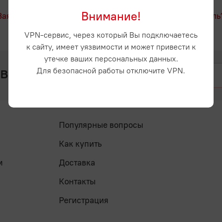
Внимание!
Заявка на регистрацию
Забыли пароль
VPN-сервис, через который Вы подключаетесь
к сайту, имеет уязвимости и может привести к
утечке ваших персональных данных.
 вопросы? Напишите нам
Для безопасной работы отключите VPN.
Популярные вопросы
Как купить
м
Доставка
Контакты
Регистрация