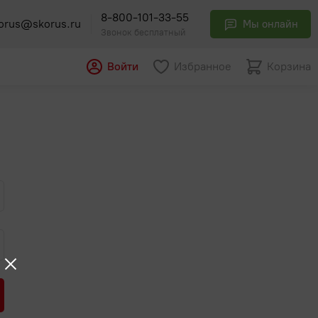
8-800-101-33-55
orus@skorus.ru
Мы онлайн
Звонок бесплатный
Войти
Избранное
Корзина