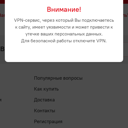
Внимание!
Заявка на регистрацию
Забыли пароль
VPN-сервис, через который Вы подключаетесь
к сайту, имеет уязвимости и может привести к
утечке ваших персональных данных.
Для безопасной работы отключите VPN.
 вопросы? Напишите нам
Популярные вопросы
Как купить
м
Доставка
Контакты
Регистрация