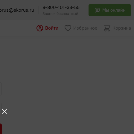
8-800-101-33-55
orus@skorus.ru
Мы онлайн
Звонок бесплатный
Войти
Избранное
Корзина