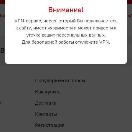
Внимание!
Заявка на регистрацию
Забыли пароль
VPN-сервис, через который Вы подключаетесь
к сайту, имеет уязвимости и может привести к
утечке ваших персональных данных.
Для безопасной работы отключите VPN.
 вопросы? Напишите нам
Популярные вопросы
Как купить
м
Доставка
Контакты
Регистрация