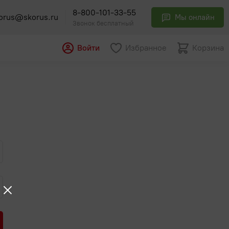
8-800-101-33-55
orus@skorus.ru
Мы онлайн
Звонок бесплатный
Войти
Избранное
Корзина