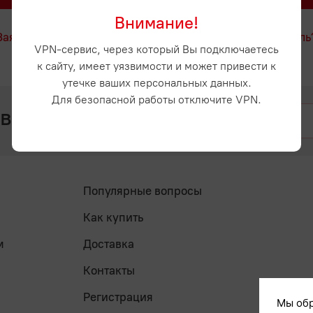
Внимание!
Заявка на регистрацию
Забыли пароль
VPN-сервис, через который Вы подключаетесь
к сайту, имеет уязвимости и может привести к
утечке ваших персональных данных.
Для безопасной работы отключите VPN.
 вопросы? Напишите нам
Популярные вопросы
Как купить
м
Доставка
Контакты
Регистрация