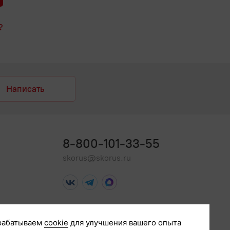
?
Написать
8-800-101-33-55
skorus@skorus.ru