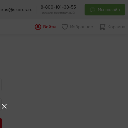
8-800-101-33-55
orus@skorus.ru
Мы онлайн
Звонок бесплатный
Войти
Избранное
Корзина