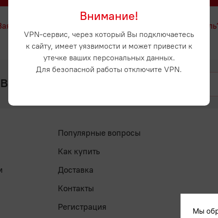
Внимание!
Заявка на регистрацию
Забыли пароль
VPN-сервис, через который Вы подключаетесь
к сайту, имеет уязвимости и может привести к
утечке ваших персональных данных.
Для безопасной работы отключите VPN.
 вопросы? Напишите нам
Популярные вопросы
Как купить
м
Доставка
Контакты
Регистрация