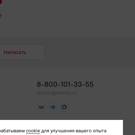
?
Написать
8-800-101-33-55
skorus@skorus.ru