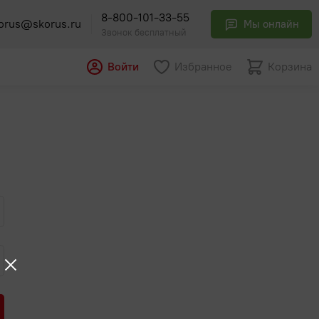
8-800-101-33-55
orus@skorus.ru
Мы онлайн
Звонок бесплатный
Войти
Избранное
Корзина