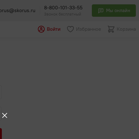
8-800-101-33-55
orus@skorus.ru
Мы онлайн
Звонок бесплатный
Войти
Избранное
Корзина