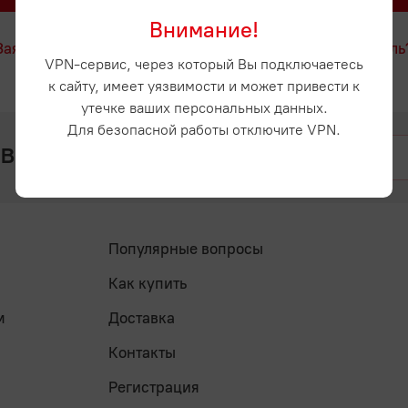
Внимание!
Заявка на регистрацию
Забыли пароль
VPN-сервис, через который Вы подключаетесь
к сайту, имеет уязвимости и может привести к
утечке ваших персональных данных.
Для безопасной работы отключите VPN.
 вопросы? Напишите нам
Популярные вопросы
Как купить
м
Доставка
Контакты
Регистрация