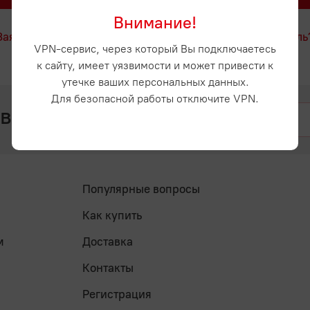
Внимание!
Заявка на регистрацию
Забыли пароль
VPN-сервис, через который Вы подключаетесь
к сайту, имеет уязвимости и может привести к
утечке ваших персональных данных.
Для безопасной работы отключите VPN.
 вопросы? Напишите нам
Популярные вопросы
Как купить
м
Доставка
Контакты
Регистрация