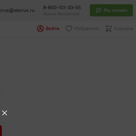
8-800-101-33-55
orus@skorus.ru
Мы онлайн
Звонок бесплатный
Войти
Избранное
Корзина