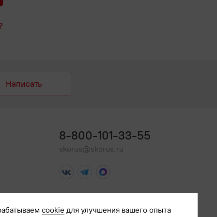
?
Написать
8-800-101-33-55
skorus@skorus.ru