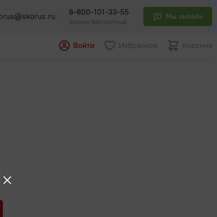
8-800-101-33-55
orus@skorus.ru
Мы онлайн
Звонок бесплатный
Войти
Избранное
Корзина