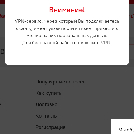
Внимание!
Заявка на регистрацию
Забыли пароль
VPN-сервис, через который Вы подключаетесь
к сайту, имеет уязвимости и может привести к
утечке ваших персональных данных.
Для безопасной работы отключите VPN.
 вопросы? Напишите нам
Популярные вопросы
Как купить
м
Доставка
Контакты
Регистрация